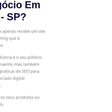
gócio Em
 - SP?
o apenas recebe um site
ting que é
s.
tria e o seu público-
 atraente, mas também
 práticas de SEO para
rcado digital
.
a os seus produtos ou
is.