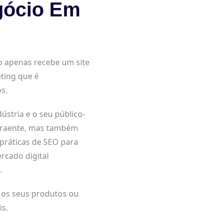
gócio Em
o apenas recebe um site
ting que é
s.
tria e o seu público-
 atraente, mas também
 práticas de SEO para
rcado digital
.
a os seus produtos ou
is.