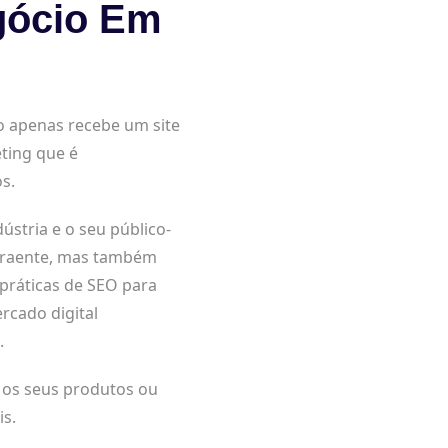
gócio Em
o apenas recebe um site
ting que é
s.
tria e o seu público-
 atraente, mas também
 práticas de SEO para
rcado digital
.
a os seus produtos ou
is.