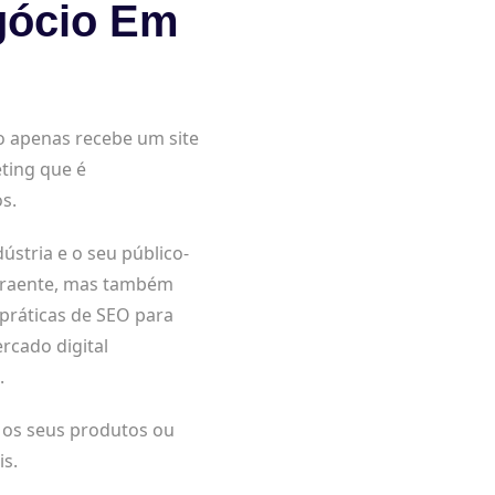
gócio Em
o apenas recebe um site
ting que é
s.
tria e o seu público-
 atraente, mas também
 práticas de SEO para
rcado digital
.
a os seus produtos ou
is.