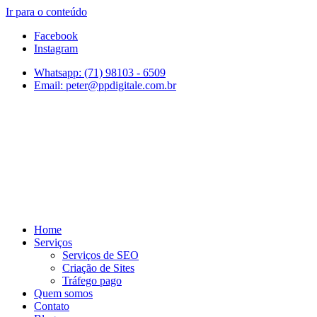
Ir para o conteúdo
Facebook
Instagram
Whatsapp: (71) 98103 - 6509
Email: peter@ppdigitale.com.br
Home
Serviços
Serviços de SEO
Criação de Sites
Tráfego pago
Quem somos
Contato