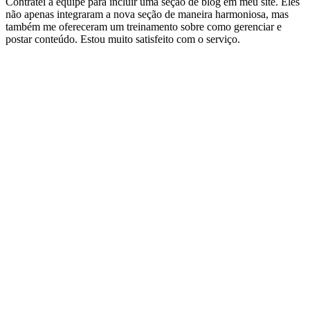
Contratei a equipe para incluir uma seção de blog em meu site. Eles
não apenas integraram a nova seção de maneira harmoniosa, mas
também me ofereceram um treinamento sobre como gerenciar e
postar conteúdo. Estou muito satisfeito com o serviço.