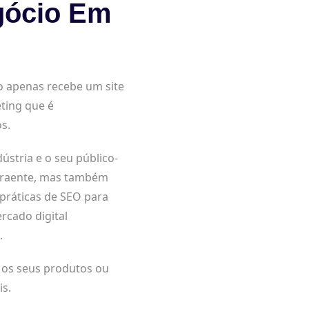
gócio Em
o apenas recebe um site
ting que é
s.
tria e o seu público-
 atraente, mas também
 práticas de SEO para
rcado digital
.
a os seus produtos ou
is.