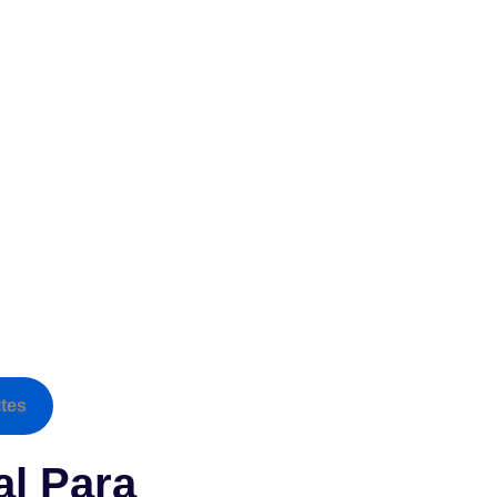
tes
al Para