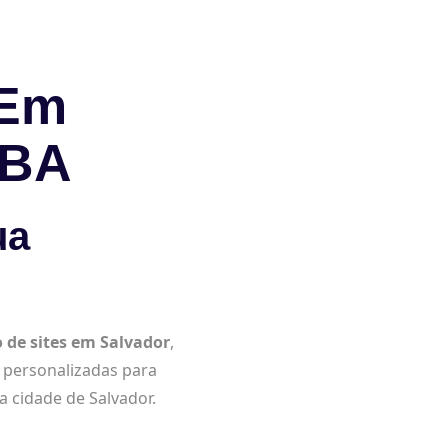
 Em
 BA
ua
o de sites em Salvador
,
 personalizadas para
a cidade de Salvador.