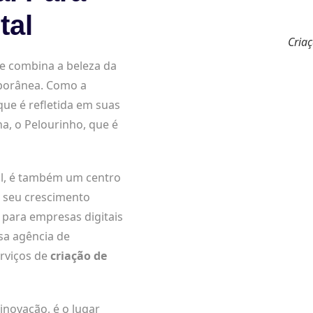
tal
Criaç
ue combina a beleza da
mporânea. Como a
 que é refletida em suas
ha, o Pelourinho, que é
al, é também um centro
 seu crescimento
 para empresas digitais
ssa agência de
erviços de
criação de
inovação, é o lugar